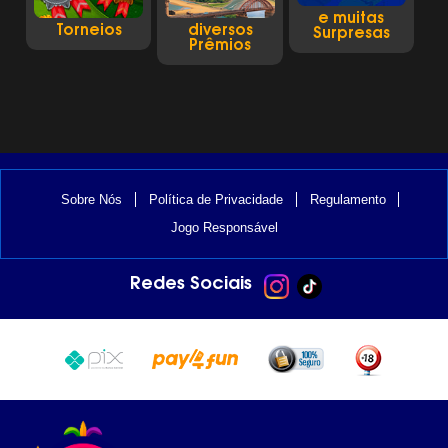
e muitas
Torneios
diversos
Surpresas
Prêmios
Links úteis
Sobre Nós
Política de Privacidade
Regulamento
Jogo Responsável
Redes Sociais
Atalhos
Instagram
TikTok
Métodos de pagamento
+18
100%
Pix
Pay4Fun
anos
seguro